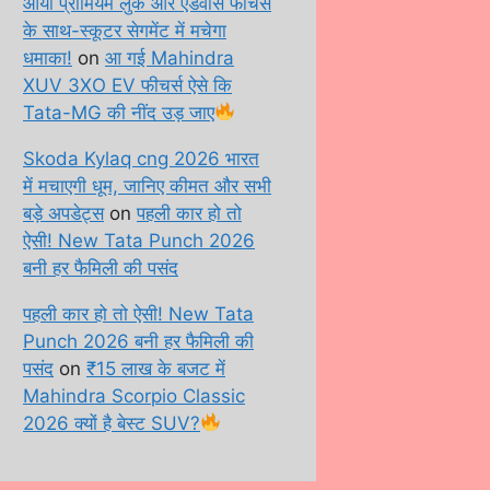
आया प्रीमियम लुक और एडवांस फीचर्स
के साथ-स्कूटर सेगमेंट में मचेगा
धमाका!
on
आ गई Mahindra
XUV 3XO EV फीचर्स ऐसे कि
Tata-MG की नींद उड़ जाए
Skoda Kylaq cng 2026 भारत
में मचाएगी धूम, जानिए कीमत और सभी
बड़े अपडेट्स
on
पहली कार हो तो
ऐसी! New Tata Punch 2026
बनी हर फैमिली की पसंद
पहली कार हो तो ऐसी! New Tata
Punch 2026 बनी हर फैमिली की
पसंद
on
₹15 लाख के बजट में
Mahindra Scorpio Classic
2026 क्यों है बेस्ट SUV?