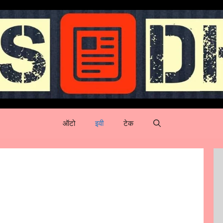
ऑटो
इवी
टेक