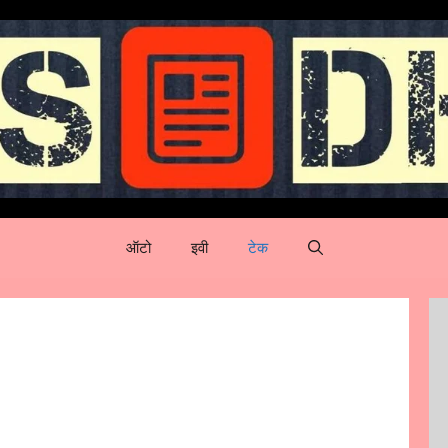
ऑटो
इवी
टेक