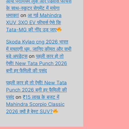
आया प्रीमियम लुक और एडवांस फीचर्स
के साथ-स्कूटर सेगमेंट में मचेगा
धमाका!
on
आ गई Mahindra
XUV 3XO EV फीचर्स ऐसे कि
Tata-MG की नींद उड़ जाए
Skoda Kylaq cng 2026 भारत
में मचाएगी धूम, जानिए कीमत और सभी
बड़े अपडेट्स
on
पहली कार हो तो
ऐसी! New Tata Punch 2026
बनी हर फैमिली की पसंद
पहली कार हो तो ऐसी! New Tata
Punch 2026 बनी हर फैमिली की
पसंद
on
₹15 लाख के बजट में
Mahindra Scorpio Classic
2026 क्यों है बेस्ट SUV?