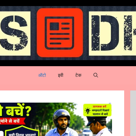
ऑटो
इवी
टेक