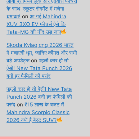
आया प्रीमियम लुक और एडवांस फीचर्स
के साथ-स्कूटर सेगमेंट में मचेगा
धमाका!
on
आ गई Mahindra
XUV 3XO EV फीचर्स ऐसे कि
Tata-MG की नींद उड़ जाए
Skoda Kylaq cng 2026 भारत
में मचाएगी धूम, जानिए कीमत और सभी
बड़े अपडेट्स
on
पहली कार हो तो
ऐसी! New Tata Punch 2026
बनी हर फैमिली की पसंद
पहली कार हो तो ऐसी! New Tata
Punch 2026 बनी हर फैमिली की
पसंद
on
₹15 लाख के बजट में
Mahindra Scorpio Classic
2026 क्यों है बेस्ट SUV?