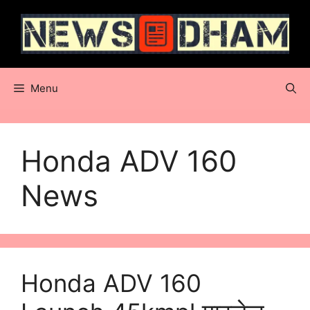
Skip
to
content
Menu
Honda ADV 160
News
Honda ADV 160