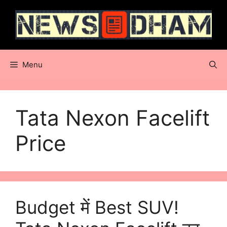
Skip
to
content
Menu
Tata Nexon Facelift
Price
Budget में Best SUV!