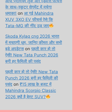
आया प्रीमियम लुक और एडवांस फीचर्स
के साथ-स्कूटर सेगमेंट में मचेगा
धमाका!
on
आ गई Mahindra
XUV 3XO EV फीचर्स ऐसे कि
Tata-MG की नींद उड़ जाए
Skoda Kylaq cng 2026 भारत
में मचाएगी धूम, जानिए कीमत और सभी
बड़े अपडेट्स
on
पहली कार हो तो
ऐसी! New Tata Punch 2026
बनी हर फैमिली की पसंद
पहली कार हो तो ऐसी! New Tata
Punch 2026 बनी हर फैमिली की
पसंद
on
₹15 लाख के बजट में
Mahindra Scorpio Classic
2026 क्यों है बेस्ट SUV?