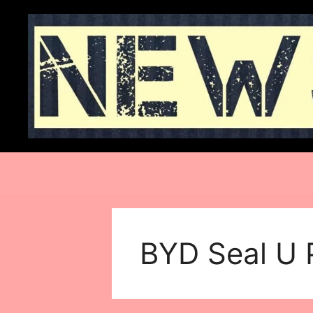
Skip
to
content
BYD Seal U 