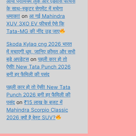
आया प्रीमियम लुक और एडवांस फीचर्स
के साथ-स्कूटर सेगमेंट में मचेगा
धमाका!
on
आ गई Mahindra
XUV 3XO EV फीचर्स ऐसे कि
Tata-MG की नींद उड़ जाए
Skoda Kylaq cng 2026 भारत
में मचाएगी धूम, जानिए कीमत और सभी
बड़े अपडेट्स
on
पहली कार हो तो
ऐसी! New Tata Punch 2026
बनी हर फैमिली की पसंद
पहली कार हो तो ऐसी! New Tata
Punch 2026 बनी हर फैमिली की
पसंद
on
₹15 लाख के बजट में
Mahindra Scorpio Classic
2026 क्यों है बेस्ट SUV?