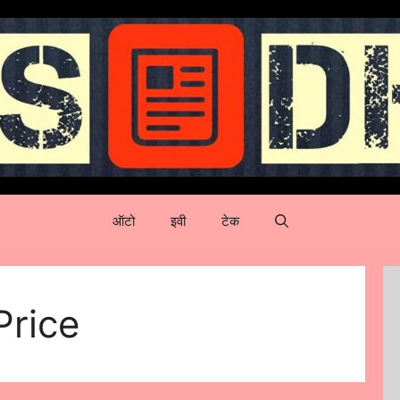
ऑटो
इवी
टेक
Price