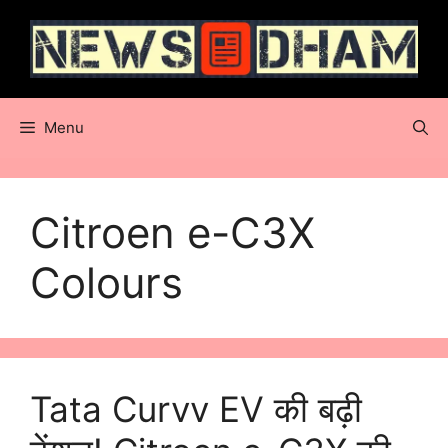
Skip
to
content
Menu
Citroen e-C3X
Colours
Tata Curvv EV की बढ़ी