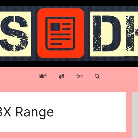
ऑटो
इवी
टेक
3X Range