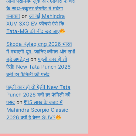
आया प्रीमियम लुक और एडवांस फीचर्स
के साथ-स्कूटर सेगमेंट में मचेगा
धमाका!
on
आ गई Mahindra
XUV 3XO EV फीचर्स ऐसे कि
Tata-MG की नींद उड़ जाए
Skoda Kylaq cng 2026 भारत
में मचाएगी धूम, जानिए कीमत और सभी
बड़े अपडेट्स
on
पहली कार हो तो
ऐसी! New Tata Punch 2026
बनी हर फैमिली की पसंद
पहली कार हो तो ऐसी! New Tata
Punch 2026 बनी हर फैमिली की
पसंद
on
₹15 लाख के बजट में
Mahindra Scorpio Classic
2026 क्यों है बेस्ट SUV?