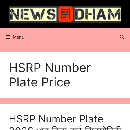
Skip
to
content
Menu
HSRP Number
Plate Price
HSRP Number Plate