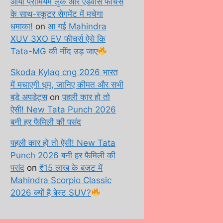
आया प्रीमियम लुक और एडवांस फीचर्स
के साथ-स्कूटर सेगमेंट में मचेगा
धमाका!
on
आ गई Mahindra
XUV 3XO EV फीचर्स ऐसे कि
Tata-MG की नींद उड़ जाए
Skoda Kylaq cng 2026 भारत
में मचाएगी धूम, जानिए कीमत और सभी
बड़े अपडेट्स
on
पहली कार हो तो
ऐसी! New Tata Punch 2026
बनी हर फैमिली की पसंद
पहली कार हो तो ऐसी! New Tata
Punch 2026 बनी हर फैमिली की
पसंद
on
₹15 लाख के बजट में
Mahindra Scorpio Classic
2026 क्यों है बेस्ट SUV?