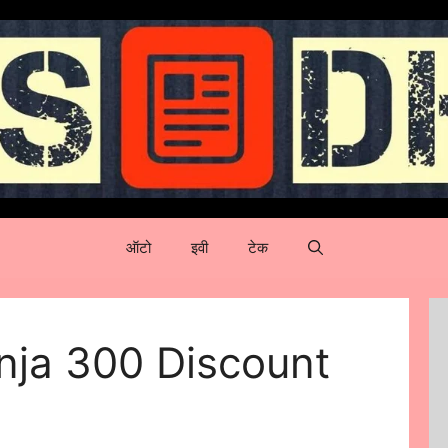
ऑटो
इवी
टेक
nja 300 Discount