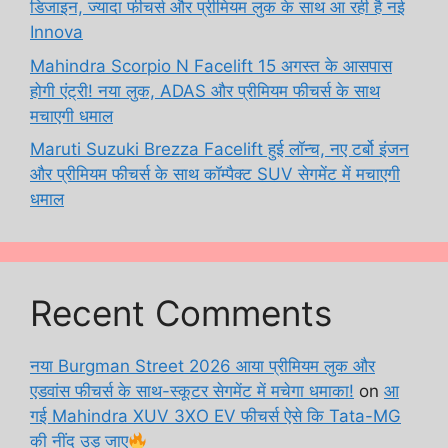
डिजाइन, ज्यादा फीचर्स और प्रीमियम लुक के साथ आ रही है नई
Innova
Mahindra Scorpio N Facelift 15 अगस्त के आसपास
होगी एंट्री! नया लुक, ADAS और प्रीमियम फीचर्स के साथ
मचाएगी धमाल
Maruti Suzuki Brezza Facelift हुई लॉन्च, नए टर्बो इंजन
और प्रीमियम फीचर्स के साथ कॉम्पैक्ट SUV सेगमेंट में मचाएगी
धमाल
Recent Comments
नया Burgman Street 2026 आया प्रीमियम लुक और
एडवांस फीचर्स के साथ-स्कूटर सेगमेंट में मचेगा धमाका!
on
आ
गई Mahindra XUV 3XO EV फीचर्स ऐसे कि Tata-MG
की नींद उड़ जाए