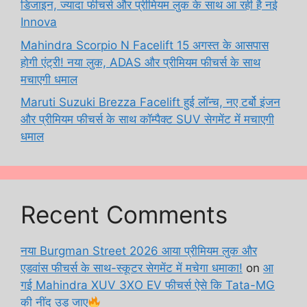
डिजाइन, ज्यादा फीचर्स और प्रीमियम लुक के साथ आ रही है नई
Innova
Mahindra Scorpio N Facelift 15 अगस्त के आसपास
होगी एंट्री! नया लुक, ADAS और प्रीमियम फीचर्स के साथ
मचाएगी धमाल
Maruti Suzuki Brezza Facelift हुई लॉन्च, नए टर्बो इंजन
और प्रीमियम फीचर्स के साथ कॉम्पैक्ट SUV सेगमेंट में मचाएगी
धमाल
Recent Comments
नया Burgman Street 2026 आया प्रीमियम लुक और
एडवांस फीचर्स के साथ-स्कूटर सेगमेंट में मचेगा धमाका!
on
आ
गई Mahindra XUV 3XO EV फीचर्स ऐसे कि Tata-MG
की नींद उड़ जाए