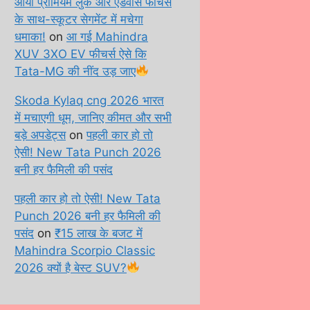
आया प्रीमियम लुक और एडवांस फीचर्स
के साथ-स्कूटर सेगमेंट में मचेगा
धमाका!
on
आ गई Mahindra
XUV 3XO EV फीचर्स ऐसे कि
Tata-MG की नींद उड़ जाए
Skoda Kylaq cng 2026 भारत
में मचाएगी धूम, जानिए कीमत और सभी
बड़े अपडेट्स
on
पहली कार हो तो
ऐसी! New Tata Punch 2026
बनी हर फैमिली की पसंद
पहली कार हो तो ऐसी! New Tata
Punch 2026 बनी हर फैमिली की
पसंद
on
₹15 लाख के बजट में
Mahindra Scorpio Classic
2026 क्यों है बेस्ट SUV?