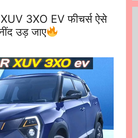
XUV 3XO EV फीचर्स ऐसे
ंद उड़ जाए