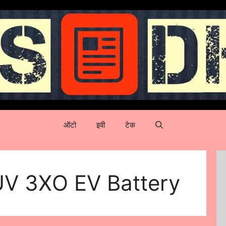
ऑटो
इवी
टेक
V 3XO EV Battery