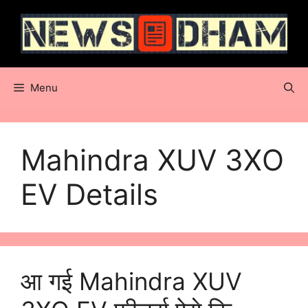
Skip
to
content
Menu
Mahindra XUV 3XO
EV Details
आ गई Mahindra XUV