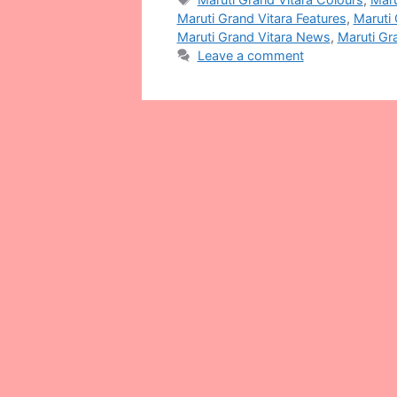
Maruti Grand Vitara Features
,
Maruti 
Maruti Grand Vitara News
,
Maruti Gra
Leave a comment