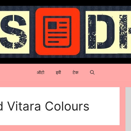
ऑटो
इवी
टेक
 Vitara Colours