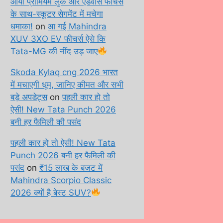
आया प्रीमियम लुक और एडवांस फीचर्स
के साथ-स्कूटर सेगमेंट में मचेगा
धमाका!
on
आ गई Mahindra
XUV 3XO EV फीचर्स ऐसे कि
Tata-MG की नींद उड़ जाए
Skoda Kylaq cng 2026 भारत
में मचाएगी धूम, जानिए कीमत और सभी
बड़े अपडेट्स
on
पहली कार हो तो
ऐसी! New Tata Punch 2026
बनी हर फैमिली की पसंद
पहली कार हो तो ऐसी! New Tata
Punch 2026 बनी हर फैमिली की
पसंद
on
₹15 लाख के बजट में
Mahindra Scorpio Classic
2026 क्यों है बेस्ट SUV?