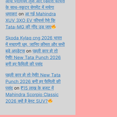
आया प्रीमियम लुक और एडवांस फीचर्स
के साथ-स्कूटर सेगमेंट में मचेगा
धमाका!
on
आ गई Mahindra
XUV 3XO EV फीचर्स ऐसे कि
Tata-MG की नींद उड़ जाए
Skoda Kylaq cng 2026 भारत
में मचाएगी धूम, जानिए कीमत और सभी
बड़े अपडेट्स
on
पहली कार हो तो
ऐसी! New Tata Punch 2026
बनी हर फैमिली की पसंद
पहली कार हो तो ऐसी! New Tata
Punch 2026 बनी हर फैमिली की
पसंद
on
₹15 लाख के बजट में
Mahindra Scorpio Classic
2026 क्यों है बेस्ट SUV?