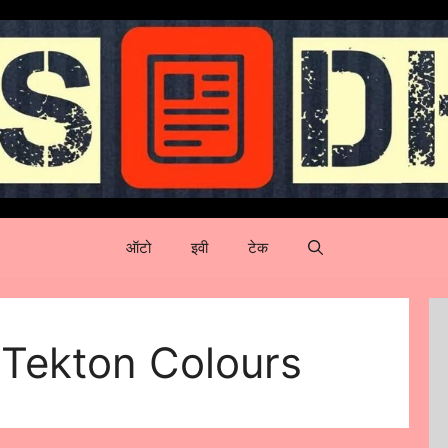
ऑटो
इवी
टेक
Tekton Colours