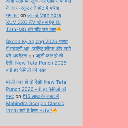
आया प्रीमियम लुक और एडवांस फीचर्स
के साथ-स्कूटर सेगमेंट में मचेगा
धमाका!
on
आ गई Mahindra
XUV 3XO EV फीचर्स ऐसे कि
Tata-MG की नींद उड़ जाए
Skoda Kylaq cng 2026 भारत
में मचाएगी धूम, जानिए कीमत और सभी
बड़े अपडेट्स
on
पहली कार हो तो
ऐसी! New Tata Punch 2026
बनी हर फैमिली की पसंद
पहली कार हो तो ऐसी! New Tata
Punch 2026 बनी हर फैमिली की
पसंद
on
₹15 लाख के बजट में
Mahindra Scorpio Classic
2026 क्यों है बेस्ट SUV?