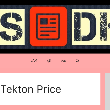
ऑटो
इवी
टेक
Tekton Price