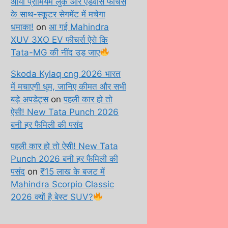
आया प्रीमियम लुक और एडवांस फीचर्स
के साथ-स्कूटर सेगमेंट में मचेगा
धमाका!
on
आ गई Mahindra
XUV 3XO EV फीचर्स ऐसे कि
Tata-MG की नींद उड़ जाए
Skoda Kylaq cng 2026 भारत
में मचाएगी धूम, जानिए कीमत और सभी
बड़े अपडेट्स
on
पहली कार हो तो
ऐसी! New Tata Punch 2026
बनी हर फैमिली की पसंद
पहली कार हो तो ऐसी! New Tata
Punch 2026 बनी हर फैमिली की
पसंद
on
₹15 लाख के बजट में
Mahindra Scorpio Classic
2026 क्यों है बेस्ट SUV?