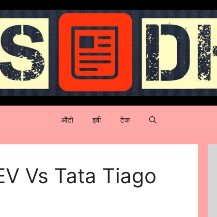
ऑटो
इवी
टेक
EV Vs Tata Tiago