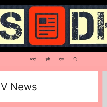
ऑटो
इवी
टेक
 EV News