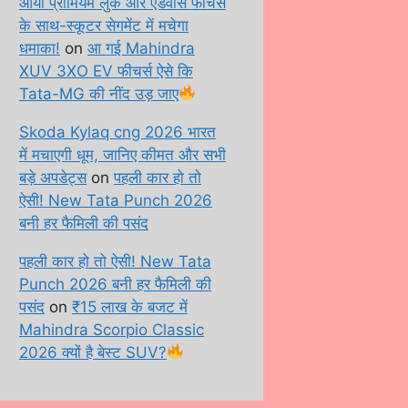
आया प्रीमियम लुक और एडवांस फीचर्स
के साथ-स्कूटर सेगमेंट में मचेगा
धमाका!
on
आ गई Mahindra
XUV 3XO EV फीचर्स ऐसे कि
Tata-MG की नींद उड़ जाए
Skoda Kylaq cng 2026 भारत
में मचाएगी धूम, जानिए कीमत और सभी
बड़े अपडेट्स
on
पहली कार हो तो
ऐसी! New Tata Punch 2026
बनी हर फैमिली की पसंद
पहली कार हो तो ऐसी! New Tata
Punch 2026 बनी हर फैमिली की
पसंद
on
₹15 लाख के बजट में
Mahindra Scorpio Classic
2026 क्यों है बेस्ट SUV?