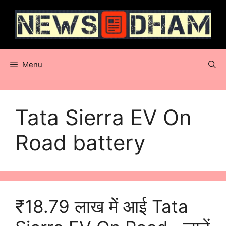
Skip
to
content
Menu
Tata Sierra EV On
Road battery
₹18.79 लाख में आई Tata