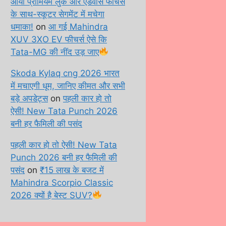
आया प्रीमियम लुक और एडवांस फीचर्स
के साथ-स्कूटर सेगमेंट में मचेगा
धमाका!
on
आ गई Mahindra
XUV 3XO EV फीचर्स ऐसे कि
Tata-MG की नींद उड़ जाए
Skoda Kylaq cng 2026 भारत
में मचाएगी धूम, जानिए कीमत और सभी
बड़े अपडेट्स
on
पहली कार हो तो
ऐसी! New Tata Punch 2026
बनी हर फैमिली की पसंद
पहली कार हो तो ऐसी! New Tata
Punch 2026 बनी हर फैमिली की
पसंद
on
₹15 लाख के बजट में
Mahindra Scorpio Classic
2026 क्यों है बेस्ट SUV?