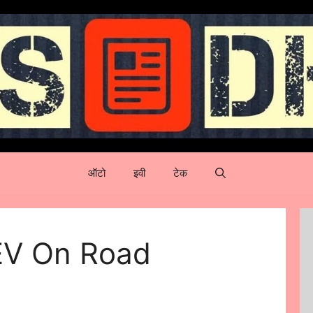
ऑटो
इवी
टेक
 EV On Road