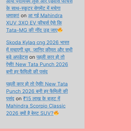
आया प्रीमियम लुक और एडवांस फीचर्स
के साथ-स्कूटर सेगमेंट में मचेगा
धमाका!
on
आ गई Mahindra
XUV 3XO EV फीचर्स ऐसे कि
Tata-MG की नींद उड़ जाए
Skoda Kylaq cng 2026 भारत
में मचाएगी धूम, जानिए कीमत और सभी
बड़े अपडेट्स
on
पहली कार हो तो
ऐसी! New Tata Punch 2026
बनी हर फैमिली की पसंद
पहली कार हो तो ऐसी! New Tata
Punch 2026 बनी हर फैमिली की
पसंद
on
₹15 लाख के बजट में
Mahindra Scorpio Classic
2026 क्यों है बेस्ट SUV?