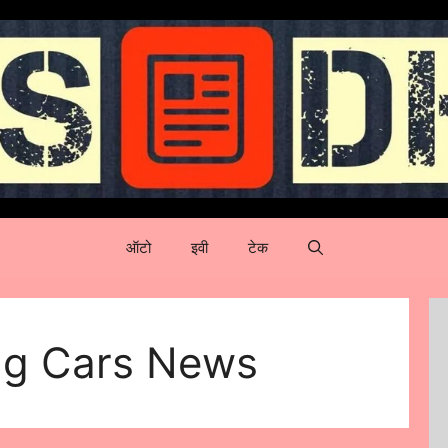
ऑटो
इवी
टेक
ing Cars News