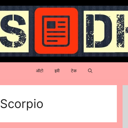
ऑटो
इवी
टेक
 Scorpio