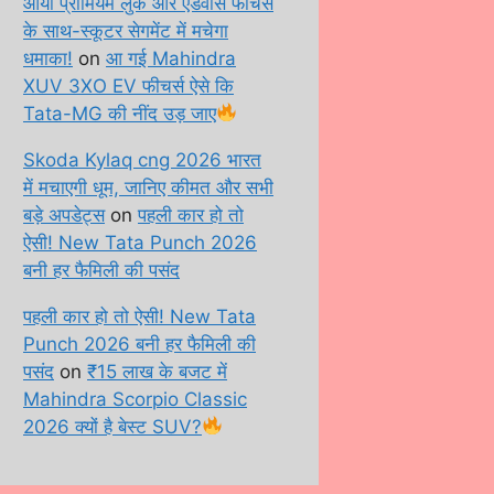
आया प्रीमियम लुक और एडवांस फीचर्स
के साथ-स्कूटर सेगमेंट में मचेगा
धमाका!
on
आ गई Mahindra
XUV 3XO EV फीचर्स ऐसे कि
Tata-MG की नींद उड़ जाए
Skoda Kylaq cng 2026 भारत
में मचाएगी धूम, जानिए कीमत और सभी
बड़े अपडेट्स
on
पहली कार हो तो
ऐसी! New Tata Punch 2026
बनी हर फैमिली की पसंद
पहली कार हो तो ऐसी! New Tata
Punch 2026 बनी हर फैमिली की
पसंद
on
₹15 लाख के बजट में
Mahindra Scorpio Classic
2026 क्यों है बेस्ट SUV?