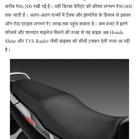
करीब ₹86,500 रखी गई है। वहीं डिस्क वेरिएंट की कीमत लगभग ₹90,000
तक जाती है। अलग-अलग राज्यों में टैक्स और इंश्योरेंस के हिसाब से इसका
ऑन रोड प्राइस लगभग ₹1 लाख तक पहुंच सकता है। कम बजट में इतने
फीचर्स और शानदार माइलेज मिलने की वजह से यह बाइक अब Honda
Shine और TVS Raider जैसी बाइक्स को सीधी टक्कर देती नजर आ रही
है।