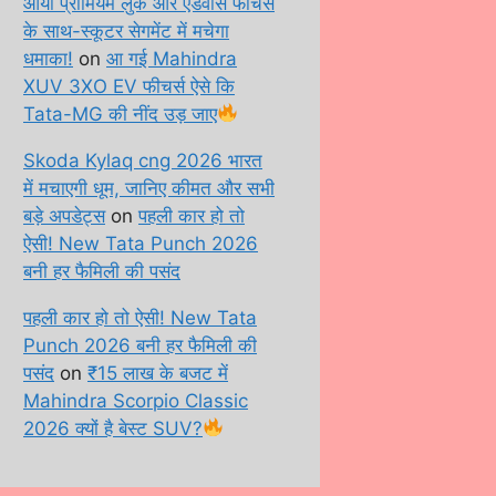
आया प्रीमियम लुक और एडवांस फीचर्स
के साथ-स्कूटर सेगमेंट में मचेगा
धमाका!
on
आ गई Mahindra
XUV 3XO EV फीचर्स ऐसे कि
Tata-MG की नींद उड़ जाए
Skoda Kylaq cng 2026 भारत
में मचाएगी धूम, जानिए कीमत और सभी
बड़े अपडेट्स
on
पहली कार हो तो
ऐसी! New Tata Punch 2026
बनी हर फैमिली की पसंद
पहली कार हो तो ऐसी! New Tata
Punch 2026 बनी हर फैमिली की
पसंद
on
₹15 लाख के बजट में
Mahindra Scorpio Classic
2026 क्यों है बेस्ट SUV?