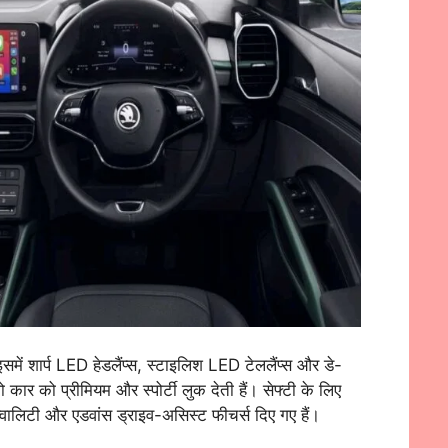
में शार्प LED हेडलैंप्स, स्टाइलिश LED टेललैंप्स और डे-
ार को प्रीमियम और स्पोर्टी लुक देती हैं। सेफ्टी के लिए
ड क्वालिटी और एडवांस ड्राइव-असिस्ट फीचर्स दिए गए हैं।