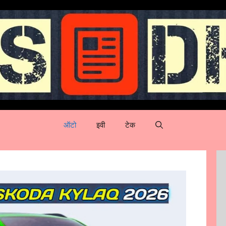
ऑटो
इवी
टेक