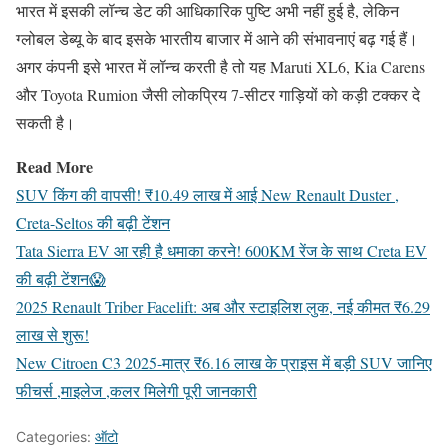
भारत में इसकी लॉन्च डेट की आधिकारिक पुष्टि अभी नहीं हुई है, लेकिन
ग्लोबल डेब्यू के बाद इसके भारतीय बाजार में आने की संभावनाएं बढ़ गई हैं।
अगर कंपनी इसे भारत में लॉन्च करती है तो यह Maruti XL6, Kia Carens
और Toyota Rumion जैसी लोकप्रिय 7-सीटर गाड़ियों को कड़ी टक्कर दे
सकती है।
Read More
SUV किंग की वापसी! ₹10.49 लाख में आई New Renault Duster ,
Creta-Seltos की बढ़ी टेंशन
Tata Sierra EV आ रही है धमाका करने! 600KM रेंज के साथ Creta EV
की बढ़ी टेंशन😱
2025 Renault Triber Facelift: अब और स्टाइलिश लुक, नई कीमत ₹6.29
लाख से शुरू!
New Citroen C3 2025-मात्र ₹6.16 लाख के प्राइस में बड़ी SUV जानिए
फीचर्स ,माइलेज ,कलर मिलेगी पूरी जानकारी
Categories:
ऑटो