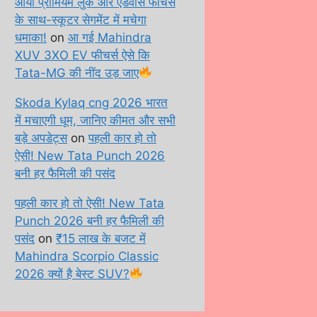
आया प्रीमियम लुक और एडवांस फीचर्स
के साथ-स्कूटर सेगमेंट में मचेगा
धमाका!
on
आ गई Mahindra
XUV 3XO EV फीचर्स ऐसे कि
Tata-MG की नींद उड़ जाए
Skoda Kylaq cng 2026 भारत
में मचाएगी धूम, जानिए कीमत और सभी
बड़े अपडेट्स
on
पहली कार हो तो
ऐसी! New Tata Punch 2026
बनी हर फैमिली की पसंद
पहली कार हो तो ऐसी! New Tata
Punch 2026 बनी हर फैमिली की
पसंद
on
₹15 लाख के बजट में
Mahindra Scorpio Classic
2026 क्यों है बेस्ट SUV?