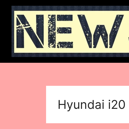
Skip
to
content
Hyundai i20 