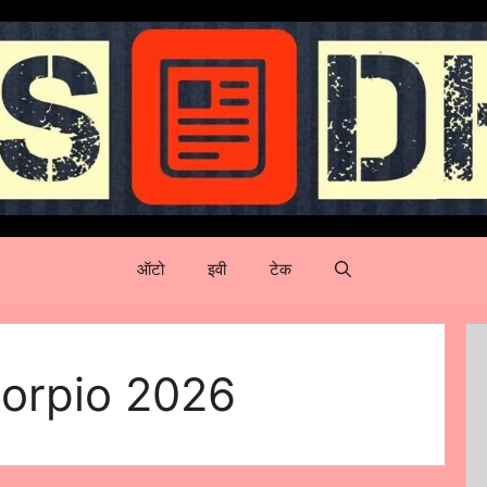
ऑटो
इवी
टेक
orpio 2026