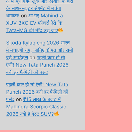
आया प्रीमियम लुक और एडवांस फीचर्स
के साथ-स्कूटर सेगमेंट में मचेगा
धमाका!
on
आ गई Mahindra
XUV 3XO EV फीचर्स ऐसे कि
Tata-MG की नींद उड़ जाए
Skoda Kylaq cng 2026 भारत
में मचाएगी धूम, जानिए कीमत और सभी
बड़े अपडेट्स
on
पहली कार हो तो
ऐसी! New Tata Punch 2026
बनी हर फैमिली की पसंद
पहली कार हो तो ऐसी! New Tata
Punch 2026 बनी हर फैमिली की
पसंद
on
₹15 लाख के बजट में
Mahindra Scorpio Classic
2026 क्यों है बेस्ट SUV?