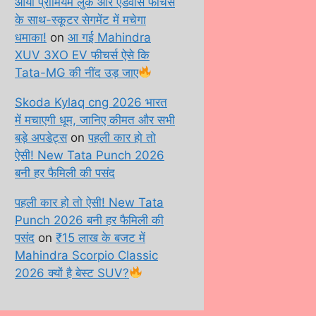
आया प्रीमियम लुक और एडवांस फीचर्स
के साथ-स्कूटर सेगमेंट में मचेगा
धमाका!
on
आ गई Mahindra
XUV 3XO EV फीचर्स ऐसे कि
Tata-MG की नींद उड़ जाए
Skoda Kylaq cng 2026 भारत
में मचाएगी धूम, जानिए कीमत और सभी
बड़े अपडेट्स
on
पहली कार हो तो
ऐसी! New Tata Punch 2026
बनी हर फैमिली की पसंद
पहली कार हो तो ऐसी! New Tata
Punch 2026 बनी हर फैमिली की
पसंद
on
₹15 लाख के बजट में
Mahindra Scorpio Classic
2026 क्यों है बेस्ट SUV?