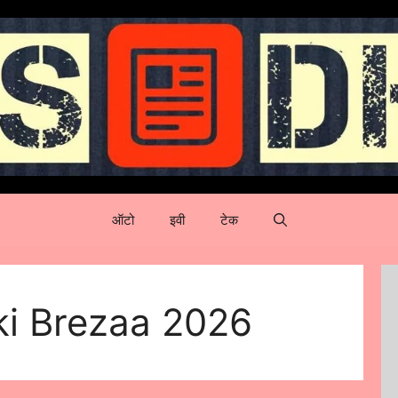
ऑटो
इवी
टेक
ki Brezaa 2026