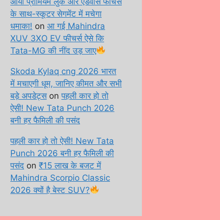
आया प्रीमियम लुक और एडवांस फीचर्स
के साथ-स्कूटर सेगमेंट में मचेगा
धमाका!
on
आ गई Mahindra
XUV 3XO EV फीचर्स ऐसे कि
Tata-MG की नींद उड़ जाए
Skoda Kylaq cng 2026 भारत
में मचाएगी धूम, जानिए कीमत और सभी
बड़े अपडेट्स
on
पहली कार हो तो
ऐसी! New Tata Punch 2026
बनी हर फैमिली की पसंद
पहली कार हो तो ऐसी! New Tata
Punch 2026 बनी हर फैमिली की
पसंद
on
₹15 लाख के बजट में
Mahindra Scorpio Classic
2026 क्यों है बेस्ट SUV?