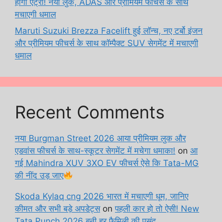
होगी एंट्री! नया लुक, ADAS और प्रीमियम फीचर्स के साथ
मचाएगी धमाल
Maruti Suzuki Brezza Facelift हुई लॉन्च, नए टर्बो इंजन
और प्रीमियम फीचर्स के साथ कॉम्पैक्ट SUV सेगमेंट में मचाएगी
धमाल
Recent Comments
नया Burgman Street 2026 आया प्रीमियम लुक और
एडवांस फीचर्स के साथ-स्कूटर सेगमेंट में मचेगा धमाका!
on
आ
गई Mahindra XUV 3XO EV फीचर्स ऐसे कि Tata-MG
की नींद उड़ जाए
Skoda Kylaq cng 2026 भारत में मचाएगी धूम, जानिए
कीमत और सभी बड़े अपडेट्स
on
पहली कार हो तो ऐसी! New
Tata Punch 2026 बनी हर फैमिली की पसंद