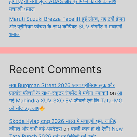
होगी एंट्री! नया लुक, ADAS और प्रीमियम फीचर्स के साथ
मचाएगी धमाल
Maruti Suzuki Brezza Facelift हुई लॉन्च, नए टर्बो इंजन
और प्रीमियम फीचर्स के साथ कॉम्पैक्ट SUV सेगमेंट में मचाएगी
धमाल
Recent Comments
नया Burgman Street 2026 आया प्रीमियम लुक और
एडवांस फीचर्स के साथ-स्कूटर सेगमेंट में मचेगा धमाका!
on
आ
गई Mahindra XUV 3XO EV फीचर्स ऐसे कि Tata-MG
की नींद उड़ जाए
Skoda Kylaq cng 2026 भारत में मचाएगी धूम, जानिए
कीमत और सभी बड़े अपडेट्स
on
पहली कार हो तो ऐसी! New
Tata Punch 2026 बनी हर फैमिली की पसंद