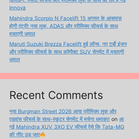
डिजाइन, ज्यादा फीचर्स और प्रीमियम लुक के साथ आ रही है नई
Innova
Mahindra Scorpio N Facelift 15 अगस्त के आसपास
होगी एंट्री! नया लुक, ADAS और प्रीमियम फीचर्स के साथ
मचाएगी धमाल
Maruti Suzuki Brezza Facelift हुई लॉन्च, नए टर्बो इंजन
और प्रीमियम फीचर्स के साथ कॉम्पैक्ट SUV सेगमेंट में मचाएगी
धमाल
Recent Comments
नया Burgman Street 2026 आया प्रीमियम लुक और
एडवांस फीचर्स के साथ-स्कूटर सेगमेंट में मचेगा धमाका!
on
आ
गई Mahindra XUV 3XO EV फीचर्स ऐसे कि Tata-MG
की नींद उड़ जाए