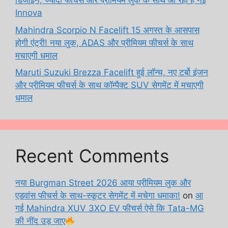
डिजाइन, ज्यादा फीचर्स और प्रीमियम लुक के साथ आ रही है नई
Innova
Mahindra Scorpio N Facelift 15 अगस्त के आसपास
होगी एंट्री! नया लुक, ADAS और प्रीमियम फीचर्स के साथ
मचाएगी धमाल
Maruti Suzuki Brezza Facelift हुई लॉन्च, नए टर्बो इंजन
और प्रीमियम फीचर्स के साथ कॉम्पैक्ट SUV सेगमेंट में मचाएगी
धमाल
Recent Comments
नया Burgman Street 2026 आया प्रीमियम लुक और
एडवांस फीचर्स के साथ-स्कूटर सेगमेंट में मचेगा धमाका!
on
आ
गई Mahindra XUV 3XO EV फीचर्स ऐसे कि Tata-MG
की नींद उड़ जाए