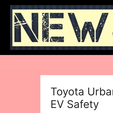
Skip
to
content
Toyota Urban
EV Safety