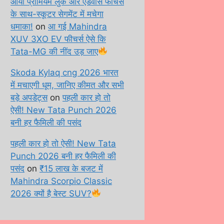
आया प्रीमियम लुक और एडवांस फीचर्स
के साथ-स्कूटर सेगमेंट में मचेगा
धमाका!
on
आ गई Mahindra
XUV 3XO EV फीचर्स ऐसे कि
Tata-MG की नींद उड़ जाए
Skoda Kylaq cng 2026 भारत
में मचाएगी धूम, जानिए कीमत और सभी
बड़े अपडेट्स
on
पहली कार हो तो
ऐसी! New Tata Punch 2026
बनी हर फैमिली की पसंद
पहली कार हो तो ऐसी! New Tata
Punch 2026 बनी हर फैमिली की
पसंद
on
₹15 लाख के बजट में
Mahindra Scorpio Classic
2026 क्यों है बेस्ट SUV?