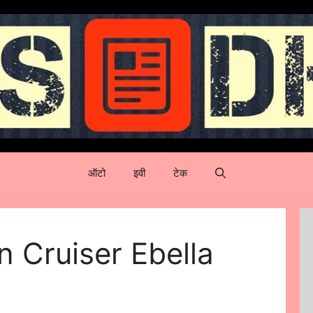
ऑटो
इवी
टेक
 Cruiser Ebella