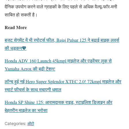
दैनिक उपयोग करने वाले ग्राहकों के लिए पहले से अधिक वैल्यू-फॉर-मनी
साबित हो सकती है।
Read More
बजट सेगमेंट में भी स्पोर्ट्स फील, Bajaj Pulsar 125 ने बढ़ाई बाइक लवर्स
की धड़कन💖
Honda ADV 160 Launch 45kmpl माइलेज और एडवेंचर लुक से
Yamaha Aerox की बढ़ी टेंशन!
लॉन्च हुई नई Hero Super Splendor XTEC 2.0! 72kmpl माइलेज और
स्मार्ट फीचर्स के साथ मचाएगी धमाल
Honda SP Shine 125: आरामदायक राइड, स्टाइलिश डिजाइन और
बेहतरीन माइलेज का भरोसा
Categories:
ऑटो