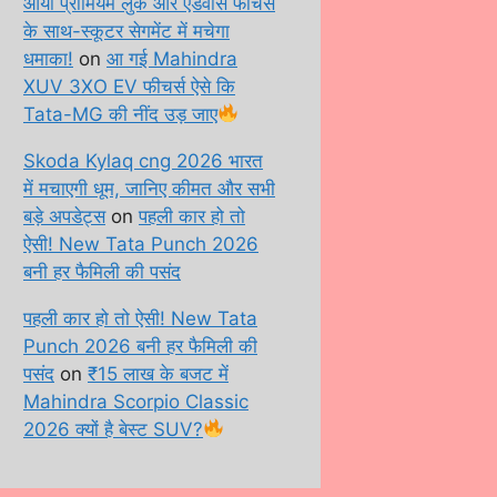
आया प्रीमियम लुक और एडवांस फीचर्स
के साथ-स्कूटर सेगमेंट में मचेगा
धमाका!
on
आ गई Mahindra
XUV 3XO EV फीचर्स ऐसे कि
Tata-MG की नींद उड़ जाए
Skoda Kylaq cng 2026 भारत
में मचाएगी धूम, जानिए कीमत और सभी
बड़े अपडेट्स
on
पहली कार हो तो
ऐसी! New Tata Punch 2026
बनी हर फैमिली की पसंद
पहली कार हो तो ऐसी! New Tata
Punch 2026 बनी हर फैमिली की
पसंद
on
₹15 लाख के बजट में
Mahindra Scorpio Classic
2026 क्यों है बेस्ट SUV?