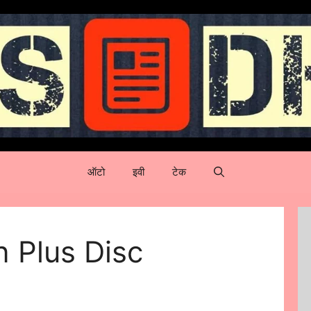
ऑटो
इवी
टेक
 Plus Disc