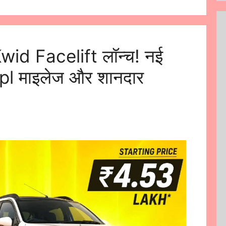
id Facelift लॉन्च! नई
l माइलेज और शानदार