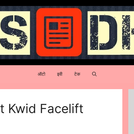
ऑटो
इवी
टेक
 Kwid Facelift