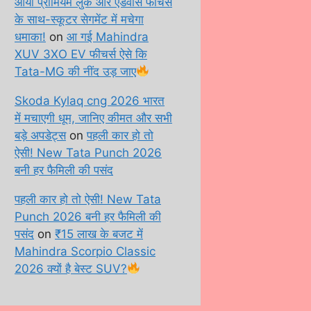
आया प्रीमियम लुक और एडवांस फीचर्स
के साथ-स्कूटर सेगमेंट में मचेगा
धमाका!
on
आ गई Mahindra
XUV 3XO EV फीचर्स ऐसे कि
Tata-MG की नींद उड़ जाए
Skoda Kylaq cng 2026 भारत
में मचाएगी धूम, जानिए कीमत और सभी
बड़े अपडेट्स
on
पहली कार हो तो
ऐसी! New Tata Punch 2026
बनी हर फैमिली की पसंद
पहली कार हो तो ऐसी! New Tata
Punch 2026 बनी हर फैमिली की
पसंद
on
₹15 लाख के बजट में
Mahindra Scorpio Classic
2026 क्यों है बेस्ट SUV?