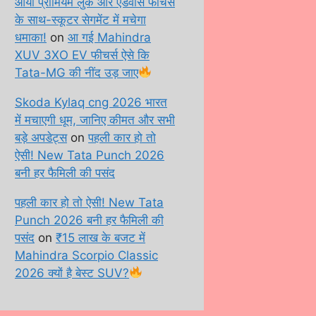
आया प्रीमियम लुक और एडवांस फीचर्स
के साथ-स्कूटर सेगमेंट में मचेगा
धमाका!
on
आ गई Mahindra
XUV 3XO EV फीचर्स ऐसे कि
Tata-MG की नींद उड़ जाए
Skoda Kylaq cng 2026 भारत
में मचाएगी धूम, जानिए कीमत और सभी
बड़े अपडेट्स
on
पहली कार हो तो
ऐसी! New Tata Punch 2026
बनी हर फैमिली की पसंद
पहली कार हो तो ऐसी! New Tata
Punch 2026 बनी हर फैमिली की
पसंद
on
₹15 लाख के बजट में
Mahindra Scorpio Classic
2026 क्यों है बेस्ट SUV?