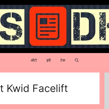
ऑटो
इवी
टेक
 Kwid Facelift