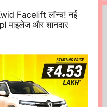
id Facelift लॉन्च! नई
l माइलेज और शानदार