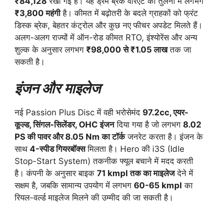
₹84,128
रखी गई है। यह ड्रम ब्रेक वेरिएंट की तुलना में लगभग
₹3,800 महंगी
है। कीमत में बढ़ोतरी के बदले ग्राहकों को फ्रंट
डिस्क ब्रेक, बेहतर कंट्रोल और कुछ नए फीचर अपडेट मिलते हैं।
अलग-अलग राज्यों में ऑन-रोड कीमत RTO, इंश्योरेंस और अन्य
शुल्क के अनुसार लगभग
₹98,000 से ₹1.05 लाख
तक जा
सकती है।
इंजन और माइलेज
नई Passion Plus Disc में वही भरोसेमंद
97.2cc, एयर-
कूल्ड, सिंगल-सिलेंडर, OHC इंजन
दिया गया है जो लगभग
8.02
PS की पावर और 8.05 Nm का टॉर्क
जनरेट करता है। इंजन के
साथ
4-स्पीड गियरबॉक्स
मिलता है। Hero की i3S (Idle
Stop-Start System) तकनीक फ्यूल बचाने में मदद करती
है। कंपनी के अनुसार बाइक
71 kmpl तक का माइलेज
देने में
सक्षम है, जबकि सामान्य उपयोग में लगभग
60-65 kmpl
का
रियल-वर्ल्ड माइलेज मिलने की उम्मीद की जा सकती है।