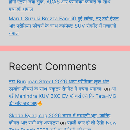
होगी एंट्री! नया लुक, ADAS और प्रीमियम फीचर्स के साथ
मचाएगी धमाल
Maruti Suzuki Brezza Facelift हुई लॉन्च, नए टर्बो इंजन
और प्रीमियम फीचर्स के साथ कॉम्पैक्ट SUV सेगमेंट में मचाएगी
धमाल
Recent Comments
नया Burgman Street 2026 आया प्रीमियम लुक और
एडवांस फीचर्स के साथ-स्कूटर सेगमेंट में मचेगा धमाका!
on
आ
गई Mahindra XUV 3XO EV फीचर्स ऐसे कि Tata-MG
की नींद उड़ जाए
Skoda Kylaq cng 2026 भारत में मचाएगी धूम, जानिए
कीमत और सभी बड़े अपडेट्स
on
पहली कार हो तो ऐसी! New