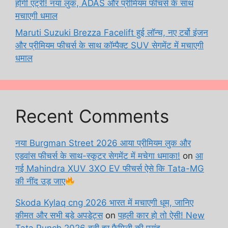
होगी एंट्री! नया लुक, ADAS और प्रीमियम फीचर्स के साथ
मचाएगी धमाल
Maruti Suzuki Brezza Facelift हुई लॉन्च, नए टर्बो इंजन
और प्रीमियम फीचर्स के साथ कॉम्पैक्ट SUV सेगमेंट में मचाएगी
धमाल
Recent Comments
नया Burgman Street 2026 आया प्रीमियम लुक और
एडवांस फीचर्स के साथ-स्कूटर सेगमेंट में मचेगा धमाका!
on
आ
गई Mahindra XUV 3XO EV फीचर्स ऐसे कि Tata-MG
की नींद उड़ जाए
Skoda Kylaq cng 2026 भारत में मचाएगी धूम, जानिए
कीमत और सभी बड़े अपडेट्स
on
पहली कार हो तो ऐसी! New