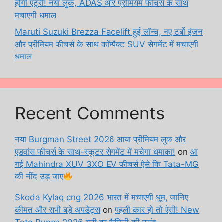
होगी एंट्री! नया लुक, ADAS और प्रीमियम फीचर्स के साथ
मचाएगी धमाल
Maruti Suzuki Brezza Facelift हुई लॉन्च, नए टर्बो इंजन
और प्रीमियम फीचर्स के साथ कॉम्पैक्ट SUV सेगमेंट में मचाएगी
धमाल
Recent Comments
नया Burgman Street 2026 आया प्रीमियम लुक और
एडवांस फीचर्स के साथ-स्कूटर सेगमेंट में मचेगा धमाका!
on
आ
गई Mahindra XUV 3XO EV फीचर्स ऐसे कि Tata-MG
की नींद उड़ जाए
Skoda Kylaq cng 2026 भारत में मचाएगी धूम, जानिए
कीमत और सभी बड़े अपडेट्स
on
पहली कार हो तो ऐसी! New