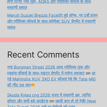
होगी एंट्री! नया लुक, ADAS और प्रीमियम फीचर्स के साथ
मचाएगी धमाल
Maruti Suzuki Brezza Facelift हुई लॉन्च, नए टर्बो इंजन
और प्रीमियम फीचर्स के साथ कॉम्पैक्ट SUV सेगमेंट में मचाएगी
धमाल
Recent Comments
नया Burgman Street 2026 आया प्रीमियम लुक और
एडवांस फीचर्स के साथ-स्कूटर सेगमेंट में मचेगा धमाका!
on
आ
गई Mahindra XUV 3XO EV फीचर्स ऐसे कि Tata-MG
की नींद उड़ जाए
Skoda Kylaq cng 2026 भारत में मचाएगी धूम, जानिए
कीमत और सभी बड़े अपडेट्स
on
पहली कार हो तो ऐसी! New