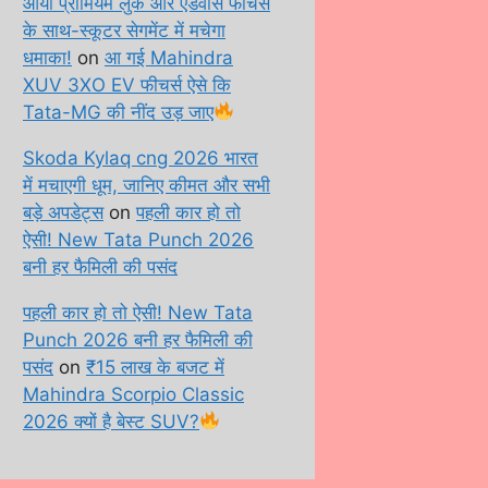
आया प्रीमियम लुक और एडवांस फीचर्स
के साथ-स्कूटर सेगमेंट में मचेगा
धमाका!
on
आ गई Mahindra
XUV 3XO EV फीचर्स ऐसे कि
Tata-MG की नींद उड़ जाए
Skoda Kylaq cng 2026 भारत
में मचाएगी धूम, जानिए कीमत और सभी
बड़े अपडेट्स
on
पहली कार हो तो
ऐसी! New Tata Punch 2026
बनी हर फैमिली की पसंद
पहली कार हो तो ऐसी! New Tata
Punch 2026 बनी हर फैमिली की
पसंद
on
₹15 लाख के बजट में
Mahindra Scorpio Classic
2026 क्यों है बेस्ट SUV?