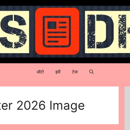
ऑटो
इवी
टेक
ter 2026 Image