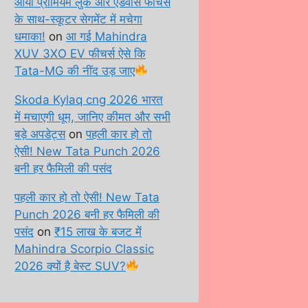
आया प्रीमियम लुक और एडवांस फीचर्स
के साथ-स्कूटर सेगमेंट में मचेगा
धमाका!
on
आ गई Mahindra
XUV 3XO EV फीचर्स ऐसे कि
Tata-MG की नींद उड़ जाए
Skoda Kylaq cng 2026 भारत
में मचाएगी धूम, जानिए कीमत और सभी
बड़े अपडेट्स
on
पहली कार हो तो
ऐसी! New Tata Punch 2026
बनी हर फैमिली की पसंद
पहली कार हो तो ऐसी! New Tata
Punch 2026 बनी हर फैमिली की
पसंद
on
₹15 लाख के बजट में
Mahindra Scorpio Classic
2026 क्यों है बेस्ट SUV?