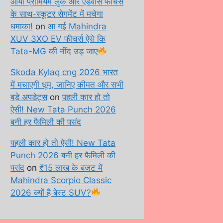
आया प्रीमियम लुक और एडवांस फीचर्स
के साथ-स्कूटर सेगमेंट में मचेगा
धमाका!
on
आ गई Mahindra
XUV 3XO EV फीचर्स ऐसे कि
Tata-MG की नींद उड़ जाए
Skoda Kylaq cng 2026 भारत
में मचाएगी धूम, जानिए कीमत और सभी
बड़े अपडेट्स
on
पहली कार हो तो
ऐसी! New Tata Punch 2026
बनी हर फैमिली की पसंद
पहली कार हो तो ऐसी! New Tata
Punch 2026 बनी हर फैमिली की
पसंद
on
₹15 लाख के बजट में
Mahindra Scorpio Classic
2026 क्यों है बेस्ट SUV?