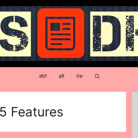
ऑटो
इवी
टेक
 Features