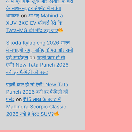
आया प्रीमियम लुक और एडवांस फीचर्स
के साथ-स्कूटर सेगमेंट में मचेगा
धमाका!
on
आ गई Mahindra
XUV 3XO EV फीचर्स ऐसे कि
Tata-MG की नींद उड़ जाए
Skoda Kylaq cng 2026 भारत
में मचाएगी धूम, जानिए कीमत और सभी
बड़े अपडेट्स
on
पहली कार हो तो
ऐसी! New Tata Punch 2026
बनी हर फैमिली की पसंद
पहली कार हो तो ऐसी! New Tata
Punch 2026 बनी हर फैमिली की
पसंद
on
₹15 लाख के बजट में
Mahindra Scorpio Classic
2026 क्यों है बेस्ट SUV?