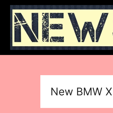
Skip
to
content
New BMW X5