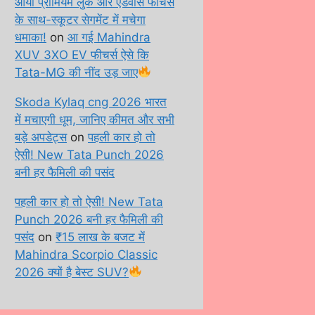
आया प्रीमियम लुक और एडवांस फीचर्स
के साथ-स्कूटर सेगमेंट में मचेगा
धमाका!
on
आ गई Mahindra
XUV 3XO EV फीचर्स ऐसे कि
Tata-MG की नींद उड़ जाए
Skoda Kylaq cng 2026 भारत
में मचाएगी धूम, जानिए कीमत और सभी
बड़े अपडेट्स
on
पहली कार हो तो
ऐसी! New Tata Punch 2026
बनी हर फैमिली की पसंद
पहली कार हो तो ऐसी! New Tata
Punch 2026 बनी हर फैमिली की
पसंद
on
₹15 लाख के बजट में
Mahindra Scorpio Classic
2026 क्यों है बेस्ट SUV?