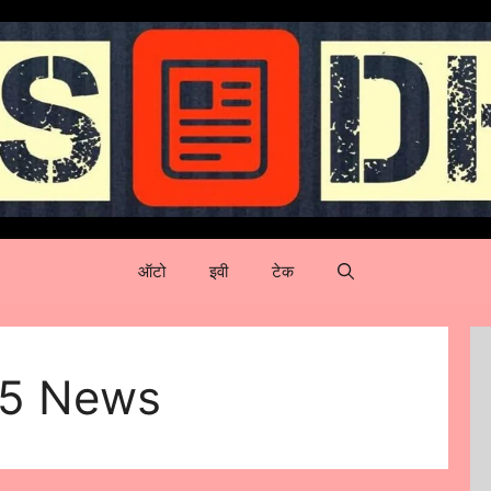
ऑटो
इवी
टेक
5 News